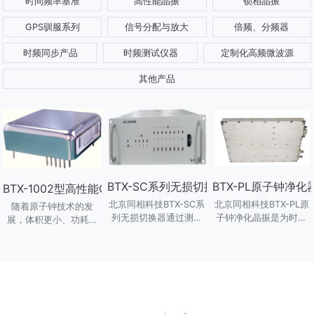
时间频率基准
高性能晶振
锁相晶振
GPS驯服系列
信号分配与放大
倍频、分频器
时频同步产品
时频测试仪器
定制化高频微波源
其他产品
BTX-SC系列无损切换器
BTX-PL原子钟净化
BTX-1002型高性能CPT原子钟
北京同相科技BTX-SC系
北京同相科技BTX-PL原
随着原子钟技术的发
列无损切换器通过测量
子钟净化晶振是为时钟
展，体积更小、功耗更
与驯服的方法实现多路
信号优化而设计的产
低、环境适应性更强成
输入频率信号自动、手
品。通过内置的10MHz
为追求的目标。基于相
动无缝切换。任何一路
低噪声晶振，该设备可
干布局囚禁（CPT）原
输入信号的故障或丢失
以对原子钟10MHz信号
理的新型原子钟成为发
都不会影响输出信号的
的相噪进行优化的同时
展方向。我公司通过多
相位连续性，适合原子
提供高达3E-13/s的绝对
年的研发、改进与技术
钟组、主备时频系统等
稳定度，是时钟信号恢
强化，现推出面向新一