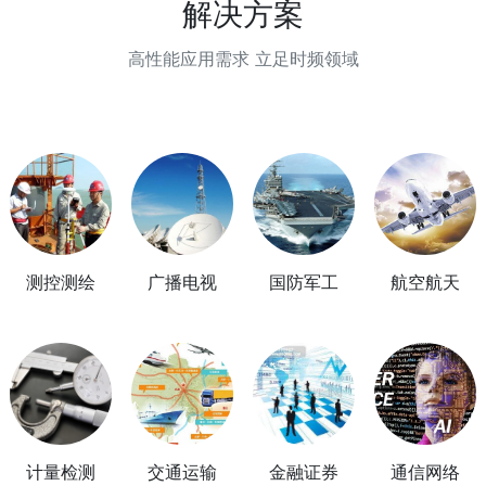
解决方案
对时间频率信号连续性
复和提纯的最佳选择。
代应用的高性能CPT原
要求高的领域。
子钟产品----BTX-1002
高性能应用需求 立足时频领域
型高性能CPT原子钟。
测控测绘
广播电视
国防军工
航空航天
计量检测
交通运输
金融证券
通信网络